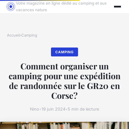
Votre magazine en ligne dédié au camping et aux
vacances nature
Accueil
›
Camping
CAMPING
Comment organiser un
camping pour une expédition
de randonnée sur le GR20 en
Corse?
Nino
•
19 juin 2024
•
5 min de lecture