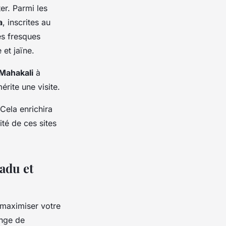
er. Parmi les
a
, inscrites au
es fresques
 et jaïne.
Mahakali
à
rite une visite.
 Cela enrichira
té de ces sites
Nadu et
 maximiser votre
ange de