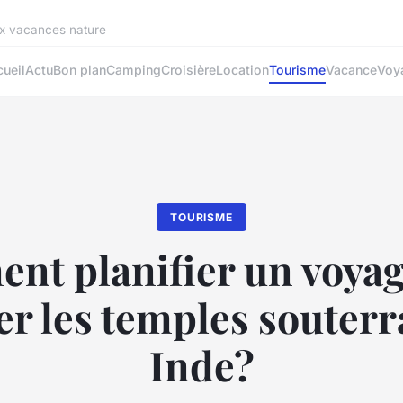
ux vacances nature
ueil
Actu
Bon plan
Camping
Croisière
Location
Tourisme
Vacance
Voy
TOURISME
t planifier un voya
er les temples souterr
Inde?