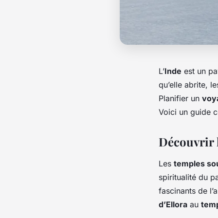
L’
Inde
est un pay
qu’elle abrite, l
Planifier un
voy
Voici un guide 
Découvrir l
Les
temples so
spiritualité du 
fascinants de l’
d’Ellora
au
temp