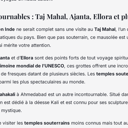
urnables : Taj Mahal, Ajanta, Ellora et p
n Inde
ne serait complet sans une visite au
Taj Mahal
, l’u
atiques du pays. Bien que pas souterrain, ce mausolée est 
i mérite votre attention.
janta
et d’
Ellora
sont des points forts de tout voyage spiritu
rimoine mondial de l'UNESCO
, ces grottes offrent une incr
 de fresques datant de plusieurs siècles. Les
temples soute
 parmi les plus spectaculaires au monde.
ahakali
à Ahmedabad est un autre incontournable. Situé da
n est dédié à la déesse Kali et est connu pour ses sculptures
 mystique.
 visiter les
temples souterrains
moins connus mais tout aus