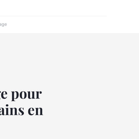
age
ge pour
ains en