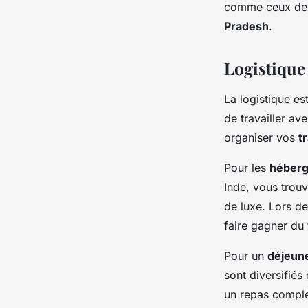
comme ceux de
Pradesh
.
Logistique 
La logistique es
de travailler a
organiser vos
t
Pour les
héber
Inde, vous trou
de luxe. Lors de 
faire gagner du 
Pour un
déjeun
sont diversifiés
un repas complet