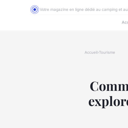
Votre magazine en ligne dédié au camping et a
Acc
Accueil
›
Tourisme
Commen
explor