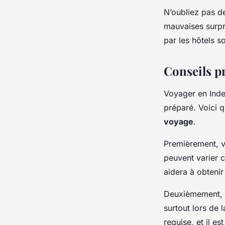
N’oubliez pas d
mauvaises surpri
par les hôtels s
Conseils p
Voyager en Inde 
préparé. Voici q
voyage
.
Premièrement, v
peuvent varier 
aidera à obtenir 
Deuxièmement, r
surtout lors de 
requise, et il e