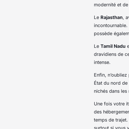
modernité et de 
Le
Rajasthan
, 
incontournable. 
possède égaleme
Le
Tamil Nadu
e
dravidiens de ce
intense.
Enfin, n’oubliez 
État du nord de
nichés dans les
Une fois votre i
des hébergements
temps de trajet.
surtout si vous