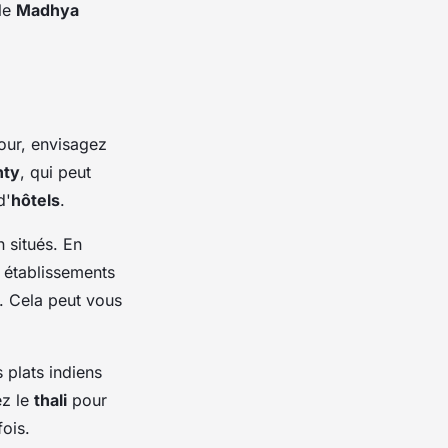
 le
Madhya
jour, envisagez
hty
, qui peut
d'
hôtels
.
n situés. En
 établissements
s. Cela peut vous
 plats indiens
ez le
thali
pour
ois.