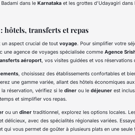
 Badami dans le
Karnataka
et les grottes d'Udayagiri dans
: hôtels, transferts et repas
t un aspect crucial de tout
voyage
. Pour simplifier votre sé
vec une agence de voyages spécialisée comme
Agence Sris
ransferts aéroport
, vos visites guidées et vos réservations 
gements
, choisissez des établissements confortables et bie
verez une gamme variée, allant des hôtels économiques aux
la réservation, vérifiez si le
dîner
ou le
déjeuner
est inclu
temps et simplifier vos repas.
er
ou un
dîner
traditionnel, explorez les options locales. Les
 et délicieux, avec des spécialités régionales variées. Essay
 qui vous permet de goûter à plusieurs plats en une seule f