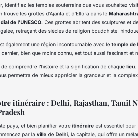
identifiez les temples souterrains que vous souhaitez visit
n trouve les grottes d’Ajanta et d’Ellora dans le
Maharashtr
dial de l'UNESCO
. Ces grottes abritent des sculptures et d
galée, retraçant des siècles de religion bouddhiste, hindoue
st également une région incontournable avec le
temple de 
rnier, bien que moins connu, est tout aussi fascinant et mé
de comprendre l’histoire et la signification de chaque
lieu
.
vous permettra de mieux apprécier la grandeur et la complexi
otre itinéraire : Delhi, Rajasthan, Tamil 
Pradesh
ste pays, et bien planifier votre
itinéraire
est essentiel pour
mmencez par la
ville
de
Delhi
, la capitale, qui offre un mél