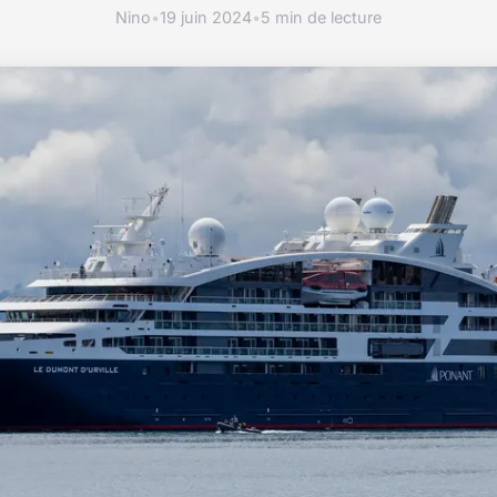
Nino
•
19 juin 2024
•
5 min de lecture