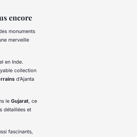
lus encore
n des monuments
une merveille
el en Inde.
oyable collection
rrains
d’Ajanta
ns le
Gujarat
, ce
 détaillées et
si fascinants,