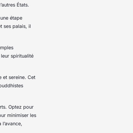
’autres États.
 une étape
 ses palais, il
emples
eur spiritualité
 et sereine. Cet
bouddhistes
rts. Optez pour
our minimiser les
à l’avance,