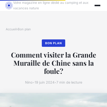
Votre magazine en ligne dédié au camping et aux
vacances nature
Accueil
›
Bon plan
BON PLAN
Comment visiter la Grande
Muraille de Chine sans la
foule?
Nino
•
19 juin 2024
•
7 min de lecture