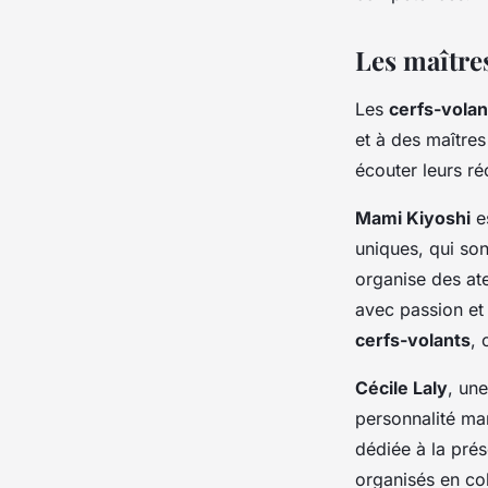
Les maîtres
Les
cerfs-volan
et à des maîtres
écouter leurs ré
Mami Kiyoshi
es
uniques, qui son
organise des ate
avec passion et
cerfs-volants
, 
Cécile Laly
, un
personnalité m
dédiée à la pré
organisés en col