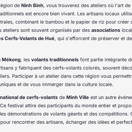
 région de
Ninh Binh
, vous trouverez des ateliers où l'art de
aditionnels est encore bien vivant. Les artisans locaux utili
rales, combinant le bambou et le papier de riz pour créer
s ateliers sont souvent organisés par des
associations
local
es Cerfs-Volants de Hué
, qui s'efforcent de préserver et 
du Mékong
, les
volants traditionnels
font partie intégrante d
artisans y fabriquent des cerfs-volants colorés, souvent déc
liers. Participer à un atelier dans cette région vous permett
uniques et de vous immerger dans la culture locale.
rnational de cerfs-volants
de
Minh Ville
est un autre évén
Ce festival attire des participants du monde entier et propo
 des démonstrations de volants géants et des compétitions. 
 pour rencontrer des artisans, échanger des idées et perfec