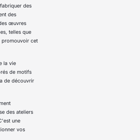
 fabriquer des
sent des
 des œuvres
es, telles que
de promouvoir cet
e la vie
orés de motifs
ra de découvrir
ement
se des ateliers
C'est une
tionner vos