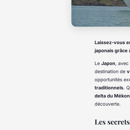
Laissez-vous em
japonais grâce 
Le
Japon
, avec
destination de
v
opportunités ex
traditionnels
. 
delta du Méko
découverte.
Les secrets