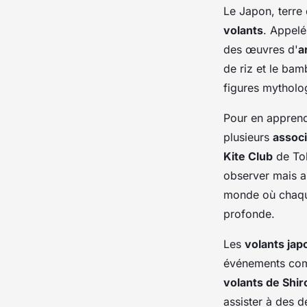
Le Japon, terre 
volants
. Appel
des œuvres d'
a
de riz et le ba
figures mytholo
Pour en appren
plusieurs
associ
Kite Club
de Tok
observer mais a
monde où chaque
profonde.
Les
volants jap
événements co
volants de Shi
assister à des d