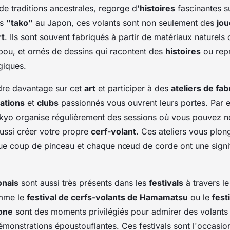
de traditions ancestrales, regorge d'
histoires
fascinantes s
és
"tako"
au Japon, ces volants sont non seulement des
jou
rt
. Ils sont souvent fabriqués à partir de matériaux naturel
mbou, et ornés de dessins qui racontent des
histoires
ou rep
giques.
dre davantage sur cet
art
et participer à des
ateliers de fab
ations
et
clubs
passionnés vous ouvrent leurs portes. Par 
yo organise régulièrement des sessions où vous pouvez n
ussi créer votre propre
cerf-volant
. Ces ateliers vous plon
 coup de pinceau et chaque nœud de corde ont une signif
onais
sont aussi très présents dans les
festivals
à travers l
mme le
festival de cerfs-volants de Hamamatsu
ou le
fest
rone
sont des moments privilégiés pour admirer des volants 
émonstrations époustouflantes. Ces festivals sont l'occasio