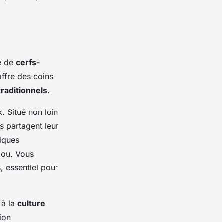
né de
cerfs-
 offre des coins
traditionnels
.
. Situé non loin
s partagent leur
niques
bou. Vous
, essentiel pour
 à la
culture
ion