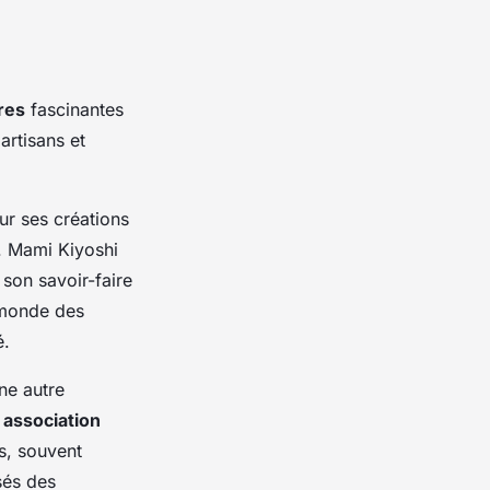
res
fascinantes
artisans et
ur ses créations
s. Mami Kiyoshi
 son savoir-faire
 monde des
é.
ne autre
e
association
rs, souvent
sés des