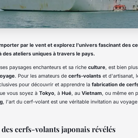
porter par le vent et explorez l'univers fascinant des ce
à des ateliers uniques à travers le pays.
 ses paysages enchanteurs et sa riche
culture
, est bien plu
oyage
. Pour les amateurs de
cerfs-volants
et d'artisanat, 
clusives pour découvrir et apprendre la
fabrication de cerf
Que vous soyez à
Tokyo
, à
Hué
, au
Vietnam
, ou même en p
ng
, l'art du cerf-volant est une véritable invitation au voyage 
 des cerfs-volants japonais révélés