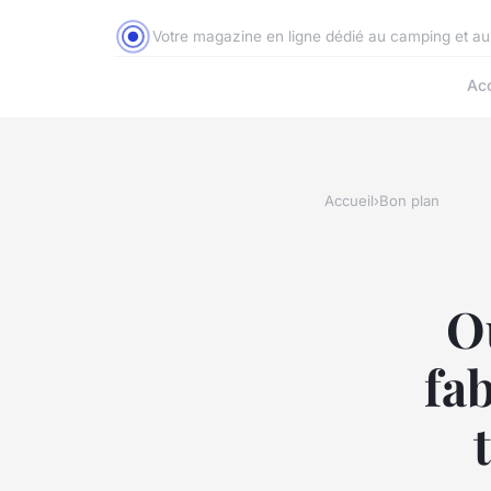
Votre magazine en ligne dédié au camping et a
Acc
Accueil
›
Bon plan
Où
fab