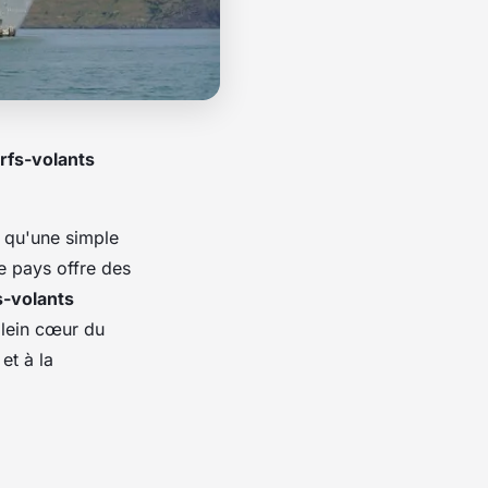
rfs-volants
s qu'une simple
le pays offre des
s-volants
lein cœur du
et à la