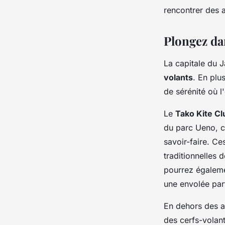
rencontrer des a
Plongez dan
La capitale du 
volants
. En plu
de sérénité où l
Le
Tako Kite Cl
du parc Ueno, ce
savoir-faire. Ce
traditionnelles
pourrez égalemen
une envolée parf
En dehors des at
des cerfs-volan