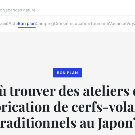
ux vacances nature
ueil
Actu
Bon plan
Camping
Croisière
Location
Tourisme
Vacance
Voy
BON PLAN
 trouver des ateliers
rication de cerfs-vol
traditionnels au Japon