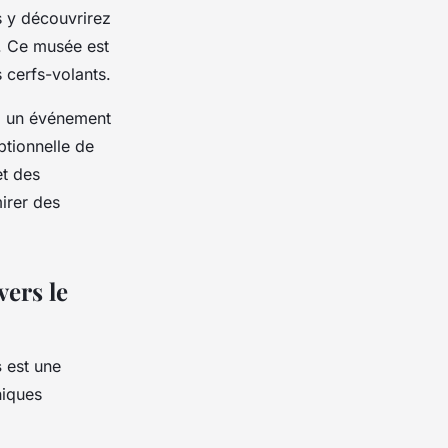
s y découvrirez
s. Ce musée est
 cerfs-volants.
 un événement
ptionnelle de
et des
irer des
vers le
s
est une
niques