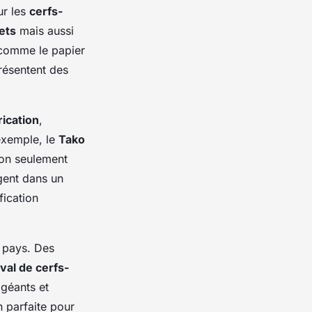
ur les
cerfs-
ets
mais aussi
s comme le papier
résentent des
rication
,
exemple, le
Tako
on seulement
gent dans un
ication
e pays. Des
ival de cerfs-
géants et
n parfaite pour