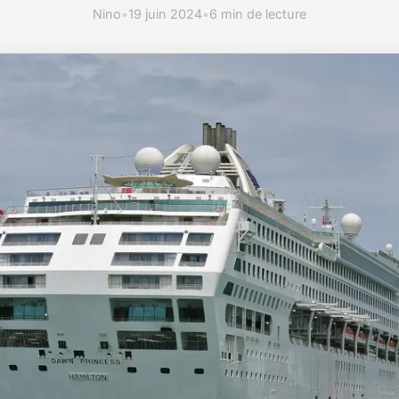
Nino
•
19 juin 2024
•
6 min de lecture