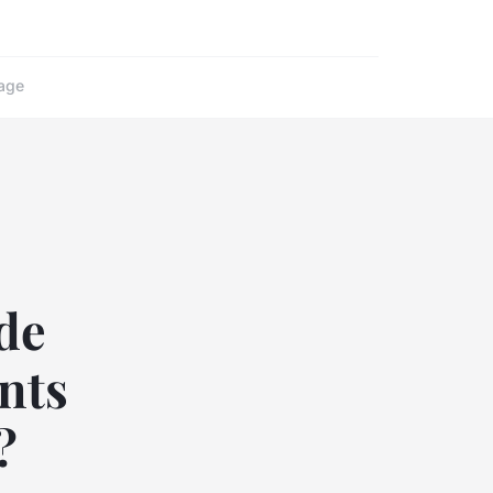
age
 de
ants
?