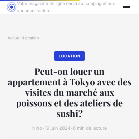
Votre magazine en ligne dédié au camping et aux
vacances nature
Accueil
›
Location
LOCATION
Peut-on louer un
appartement à Tokyo avec des
visites du marché aux
poissons et des ateliers de
sushi?
Nino
•
19 juin 2024
•
6 min de lecture