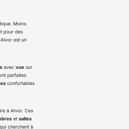
tique. Moins
it pour des
 Alvor est un
s
avec
vue
sur
ont parfaites
ges
confortables
re à Alvor. Ces
mbres
et
salles
 qui cherchent à