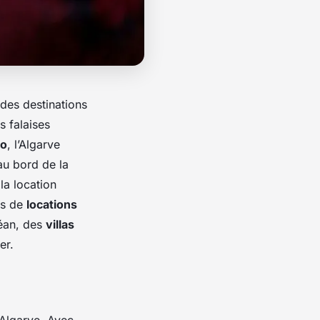
 des destinations
s falaises
ro
, l’Algarve
au bord de la
 la location
ns de
locations
éan, des
villas
er.
'Algarve. Avec