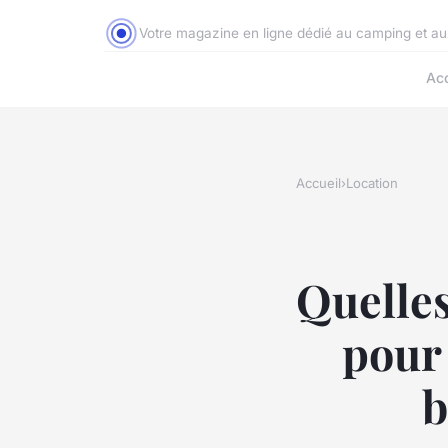
Votre magazine en ligne dédié au camping et a
Acc
Accueil
›
Location
Quelles
pour
b