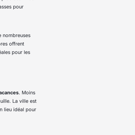
rasses pour
de nombreuses
res offrent
éales pour les
acances
. Moins
lle. La ville est
n lieu idéal pour