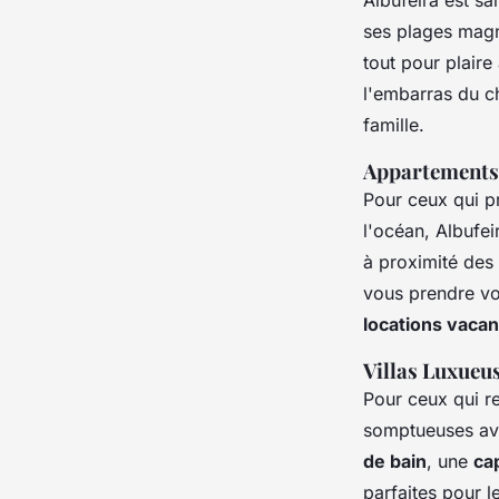
ses plages magni
tout pour plair
l'embarras du c
famille.
Appartements
Pour ceux qui p
l'océan, Albufe
à proximité des
vous prendre vot
locations vaca
Villas Luxueus
Pour ceux qui r
somptueuses a
de bain
, une
ca
parfaites pour l