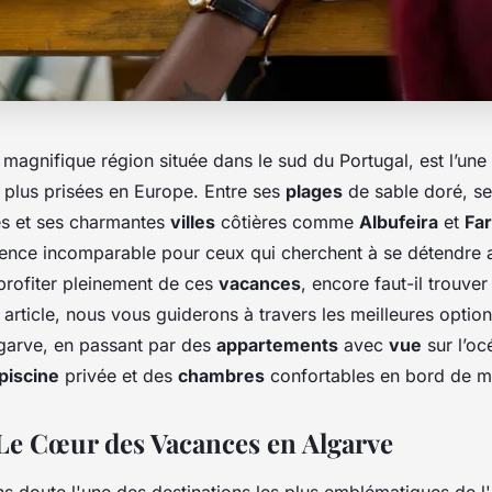
e magnifique région située dans le sud du Portugal, est l’une
 plus prisées en Europe. Entre ses
plages
de sable doré, se
es et ses charmantes
villes
côtières comme
Albufeira
et
Fa
ience incomparable pour ceux qui cherchent à se détendre 
profiter pleinement de ces
vacances
, encore faut-il trouver
 article, nous vous guiderons à travers les meilleures optio
garve, en passant par des
appartements
avec
vue
sur l’oc
piscine
privée et des
chambres
confortables en bord de m
 Le Cœur des Vacances en Algarve
ns doute l'une des destinations les plus emblématiques de l