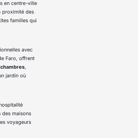
en centre-ville
 à proximité des
ites familles qui
tionnelles avec
de Faro, offrent
s
chambres
,
un jardin où
ospitalité
s des maisons
 les voyageurs