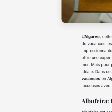
L’Algarve
, cett
de vacances les
impressionnant
offre une expér
mer. Mais pour 
idéale. Dans cet
vacances
en Al
luxueuses avec
Albufeira:
Albufeira est sa