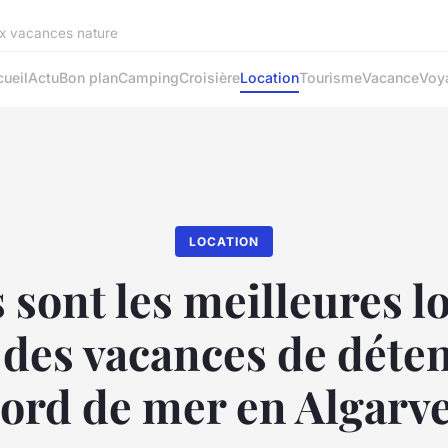
ux vacances nature
ueil
Actu
Bon plan
Camping
Croisière
Location
Tourisme
Vacance
Voy
LOCATION
 sont les meilleures l
 des vacances de déten
ord de mer en Algarv