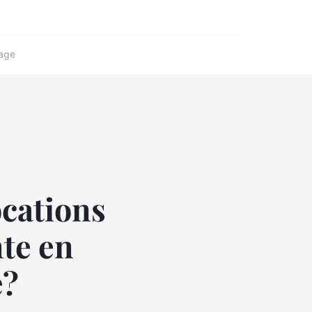
age
ocations
te en
e?