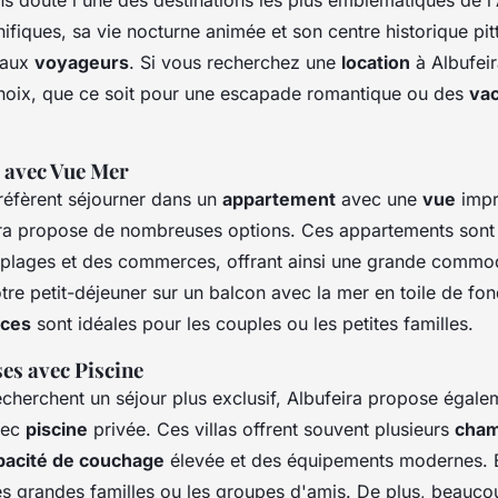
fiques, sa vie nocturne animée et son centre historique pit
e aux
voyageurs
. Si vous recherchez une
location
à Albufeir
hoix, que ce soit pour une escapade romantique ou des
va
 avec Vue Mer
réfèrent séjourner dans un
appartement
avec une
vue
impr
ira propose de nombreuses options. Ces appartements sont 
 plages et des commerces, offrant ainsi une grande commod
re petit-déjeuner sur un balcon avec la mer en toile de fo
nces
sont idéales pour les couples ou les petites familles.
es avec Piscine
echerchent un séjour plus exclusif, Albufeira propose égal
vec
piscine
privée. Ces villas offrent souvent plusieurs
cha
pacité de couchage
élevée et des équipements modernes. E
es grandes familles ou les groupes d'amis. De plus, beaucou