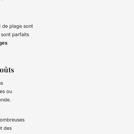
 de plage sont
sont parfaits
ges
Goûts
ns
es ou
onde.
nombreuses
t des