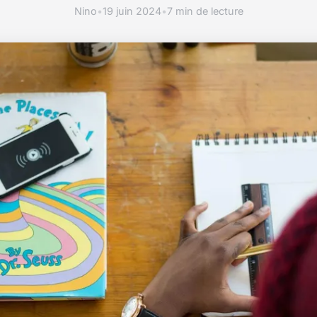
Nino
•
19 juin 2024
•
7 min de lecture