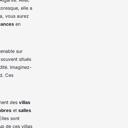
toresque, elle a
a, vous aurez
cances
en
enable sur
souvent situés
ité. Imaginez-
nd. Ces
ement des
villas
mbres
et
salles
lles sont
p de ces villas