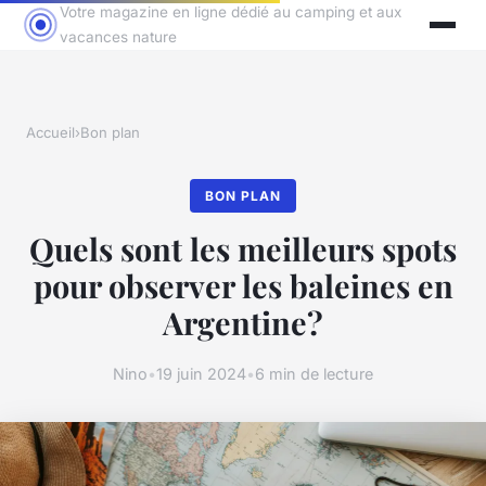
Votre magazine en ligne dédié au camping et aux
vacances nature
Accueil
›
Bon plan
BON PLAN
Quels sont les meilleurs spots
pour observer les baleines en
Argentine?
Nino
•
19 juin 2024
•
6 min de lecture