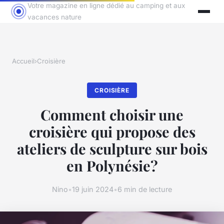
Votre magazine en ligne dédié au camping et aux
vacances nature
Accueil
›
Croisière
CROISIÈRE
Comment choisir une
croisière qui propose des
ateliers de sculpture sur bois
en Polynésie?
Nino
•
19 juin 2024
•
6 min de lecture