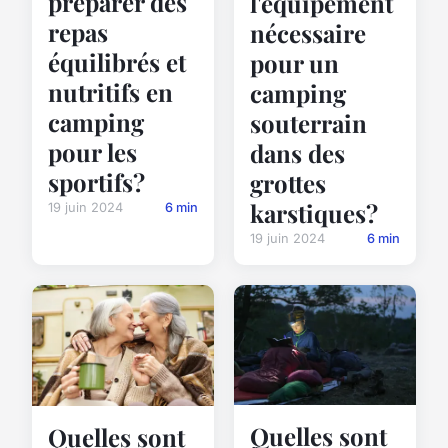
préparer des
l'équipement
repas
nécessaire
équilibrés et
pour un
nutritifs en
camping
camping
souterrain
pour les
dans des
sportifs?
grottes
karstiques?
19 juin 2024
6 min
19 juin 2024
6 min
Quelles sont
Quelles sont