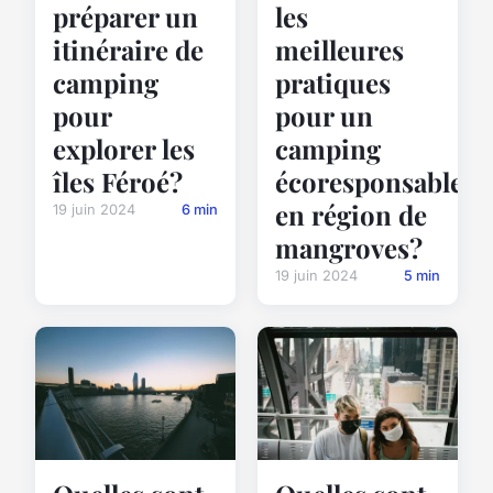
préparer un
les
itinéraire de
meilleures
camping
pratiques
pour
pour un
explorer les
camping
îles Féroé?
écoresponsable
en région de
19 juin 2024
6 min
mangroves?
19 juin 2024
5 min