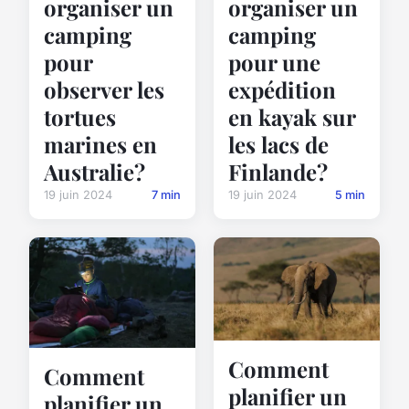
organiser un
organiser un
camping
camping
pour
pour une
observer les
expédition
tortues
en kayak sur
marines en
les lacs de
Australie?
Finlande?
19 juin 2024
7 min
19 juin 2024
5 min
Comment
Comment
planifier un
planifier un