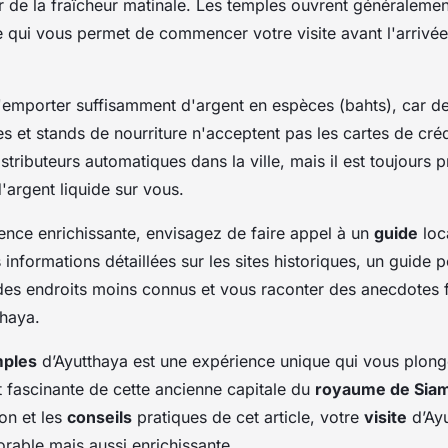
er de la fraîcheur matinale. Les temples ouvrent généralemen
e qui vous permet de commencer votre visite avant l'arrivée
'emporter suffisamment d'argent en espèces (bahts), car 
 et stands de nourriture n'acceptent pas les cartes de créd
stributeurs automatiques dans la ville, mais il est toujours 
'argent liquide sur vous.
ence enrichissante, envisagez de faire appel à un
guide
loc
 informations détaillées sur les sites historiques, un guide 
s endroits moins connus et vous raconter des anecdotes f
thaya.
mples
d’Ayutthaya est une expérience unique qui vous plon
 et fascinante de cette ancienne capitale du
royaume de Sia
on et les
conseils
pratiques de cet article, votre
visite
d’Ayu
able mais aussi enrichissante.