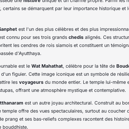
ossède une
histoire
unique et un charme propre. Parmi les
r, certains se démarquent par leur importance historique et 
 Sanphet
est l'un des plus célèbres et des plus impressionna
 est connu pour ses trois grands
chedis
alignés. Ces structu
ritent les cendres de rois siamois et constituent un témoi
passée d'Ayutthaya.
ournable est le
Wat Mahathat
, célèbre pour la tête de
Boud
 d'un figuier. Cette image iconique est un symbole de résili
attire les
voyageurs
du monde entier. Le temple lui-même e
 stupas, offrant une atmosphère mystique et contemplative.
tthanaram
est un autre joyau architectural. Construit au bor
temple offre des vues spectaculaires, surtout au coucher d
e prang et ses bas-reliefs complexes racontent des histoir
e bouddhiste.