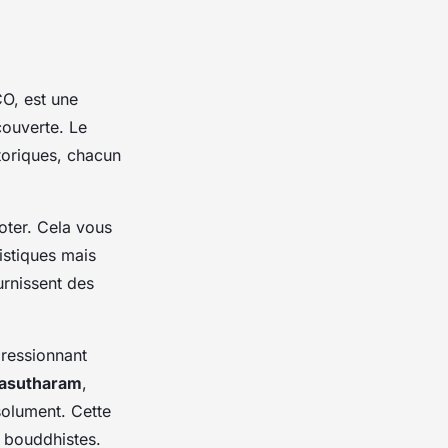
O, est une
couverte. Le
toriques, chacun
ooter. Cela vous
istiques mais
urnissent des
pressionnant
asutharam
,
solument. Cette
s bouddhistes.