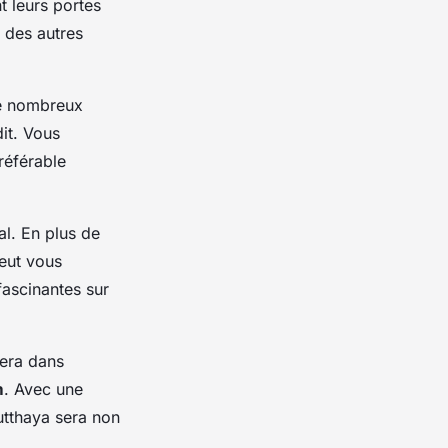
t leurs portes
 des autres
de nombreux
it. Vous
préférable
al. En plus de
peut vous
ascinantes sur
gera dans
m
. Avec une
tthaya sera non