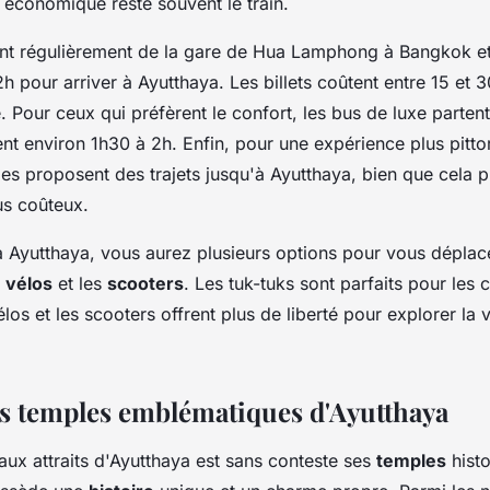
s économique reste souvent le train.
nt régulièrement de la gare de Hua Lamphong à Bangkok et
h pour arriver à Ayutthaya. Les billets coûtent entre 15 et 
e. Pour ceux qui préfèrent le confort, les bus de luxe partent
nt environ 1h30 à 2h. Enfin, pour une expérience plus pitt
ales proposent des trajets jusqu'à Ayutthaya, bien que cela 
us coûteux.
 à Ayutthaya, vous aurez plusieurs options pour vous dépla
s
vélos
et les
scooters
. Les tuk-tuks sont parfaits pour les c
los et les scooters offrent plus de liberté pour explorer la v
es temples emblématiques d'Ayutthaya
aux attraits d'Ayutthaya est sans conteste ses
temples
hist