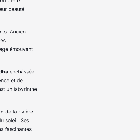
 nombreux
leur beauté
nts. Ancien
res
gnage émouvant
dha
enchâssée
ence et de
st un labyrinthe
d de la rivière
u soleil. Ses
es fascinantes