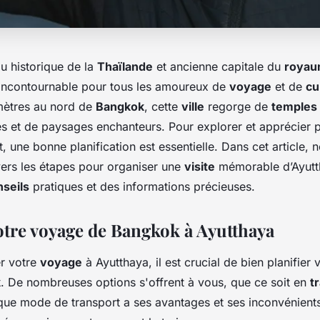
au historique de la
Thaïlande
et ancienne capitale du
royau
 incontournable pour tous les amoureux de
voyage
et de
cu
mètres au nord de
Bangkok
, cette
ville
regorge de
temples
ues et de paysages enchanteurs. Pour explorer et apprécier 
t, une bonne planification est essentielle. Dans cet article,
vers les étapes pour organiser une
visite
mémorable d’Ayutt
nseils
pratiques et des informations précieuses.
otre voyage de Bangkok à Ayutthaya
r votre
voyage
à Ayutthaya, il est crucial de bien planifier v
k
. De nombreuses options s'offrent à vous, que ce soit en
t
que mode de transport a ses avantages et ses inconvénients