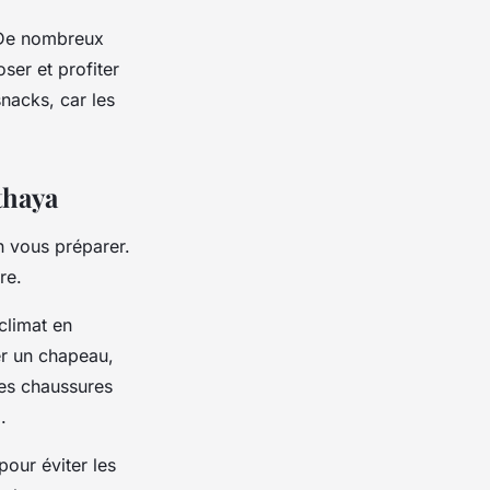
 De nombreux
ser et profiter
snacks, car les
thaya
en vous préparer.
re.
climat en
er un chapeau,
Des chaussures
.
our éviter les