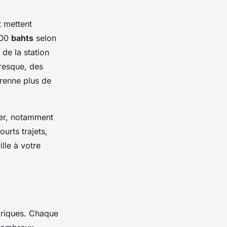
 mettent
300
bahts
selon
 de la station
oresque, des
prenne plus de
cer, notamment
ourts trajets,
ille à votre
oriques. Chaque