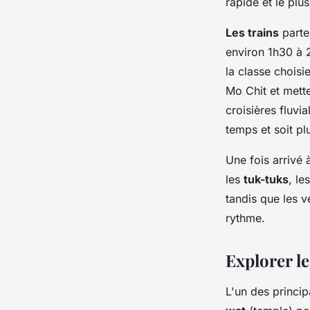
rapide et le plu
Les trains
parte
environ 1h30 à 2
la classe choisi
Mo Chit et mette
croisières fluvi
temps et soit pl
Une fois arrivé
les
tuk-tuks
, le
tandis que les vé
rythme.
Explorer l
L'un des princip