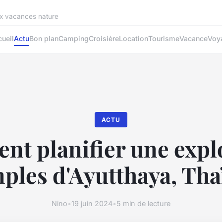
ux vacances nature
ueil
Actu
Bon plan
Camping
Croisière
Location
Tourisme
Vacance
Voy
ACTU
t planifier une expl
mples d'Ayutthaya, Tha
Nino
•
19 juin 2024
•
5 min de lecture