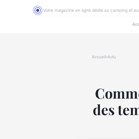
Votre magazine en ligne dédié au camping et a
Acc
Accueil
›
Actu
Commen
des te