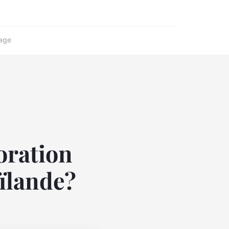
age
oration
ïlande?