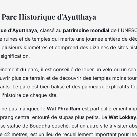
u Parc Historique d'Ayutthaya
que d'Ayutthaya
, classé au
patrimoine mondial
de l'UNESC
e ruines et de temples qui mérite une journée entière de dé
 plusieurs kilomètres et comprend des dizaines de sites his
signification.
einement du parc, il est conseillé de louer un vélo ou un sc
vrir plus de terrain et de découvrir des temples moins tour
nants. Le parc est bien balisé et des panneaux explicatifs fo
 l'histoire de chaque site.
 à ne pas manquer, le
Wat Phra Ram
est particulièrement im
prang central entouré de stupas plus petits. Le
Wat Lokkay
e statue de Bouddha couché, est un autre site à visiter ab
e 42 mètres, est un lieu de recueillement important pour le