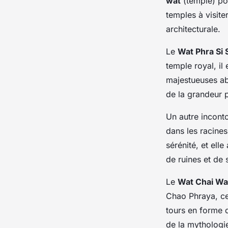
wat
(temple) p
temples à visite
architecturale.
Le
Wat Phra Si
temple royal, il
majestueuses ab
de la grandeur 
Un autre incont
dans les racines
sérénité, et elle 
de ruines et de
Le
Wat Chai Wa
Chao Phraya, ce 
tours en forme d
de la mythologi