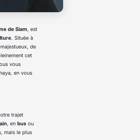
me de Siam
, est
lture
. Située à
majestueux, de
pleinement cet
 nous vous
haya, en vous
otre trajet
rain
, en
bus
ou
, mais le plus