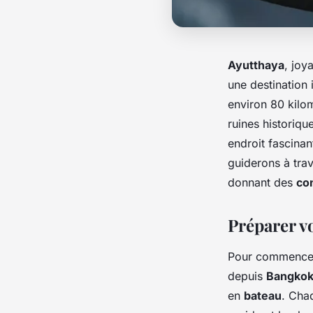
Ayutthaya
, joy
une destination
environ 80 kilo
ruines historiq
endroit fascinan
guiderons à tra
donnant des
co
Préparer v
Pour commence
depuis
Bangko
en
bateau
. Cha