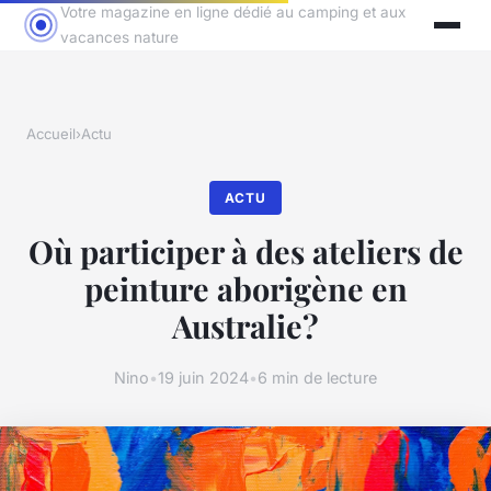
Votre magazine en ligne dédié au camping et aux
vacances nature
Accueil
›
Actu
ACTU
Où participer à des ateliers de
peinture aborigène en
Australie?
Nino
•
19 juin 2024
•
6 min de lecture