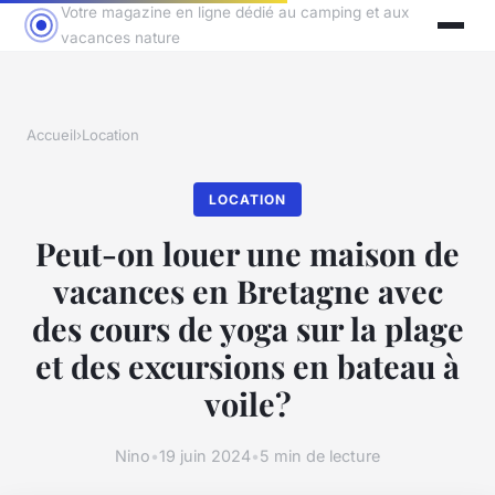
Votre magazine en ligne dédié au camping et aux
vacances nature
Accueil
›
Location
LOCATION
Peut-on louer une maison de
vacances en Bretagne avec
des cours de yoga sur la plage
et des excursions en bateau à
voile?
Nino
•
19 juin 2024
•
5 min de lecture