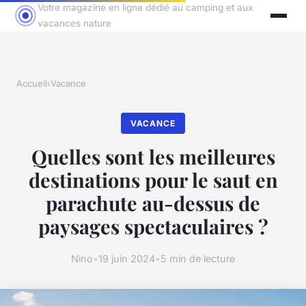
Votre magazine en ligne dédié au camping et aux
vacances nature
Accueil
›
Vacance
VACANCE
Quelles sont les meilleures
destinations pour le saut en
parachute au-dessus de
paysages spectaculaires ?
Nino
•
19 juin 2024
•
5 min de lecture