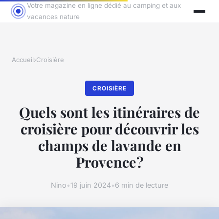
Votre magazine en ligne dédié au camping et aux
vacances nature
Accueil
›
Croisière
CROISIÈRE
Quels sont les itinéraires de
croisière pour découvrir les
champs de lavande en
Provence?
Nino
•
19 juin 2024
•
6 min de lecture