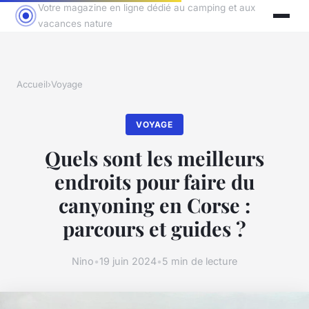
Votre magazine en ligne dédié au camping et aux
vacances nature
Accueil
›
Voyage
VOYAGE
Quels sont les meilleurs
endroits pour faire du
canyoning en Corse :
parcours et guides ?
Nino
•
19 juin 2024
•
5 min de lecture