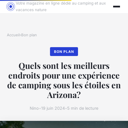
Votre magazine en ligne dédié au camping et aux
vacances nature
Accueil
›
Bon plan
BON PLAN
Quels sont les meilleurs
endroits pour une expérience
de camping sous les étoiles en
Arizona?
Nino
•
19 juin 2024
•
5 min de lecture