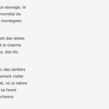
us sauvage, la
e mondial de
ux montagnes
nt des tentes
nt le charme
, des lits
ec des sentiers
ement visiter
t, où la nature
 sa faune
a chance