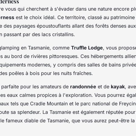
derness
re vous qui cherchent à s'évader dans une nature encore pl
erness
est le choix idéal. Ce territoire, classé au patrimoin
e des paysages époustouflants allant des forêts denses a
 passant par des lacs cristallins.
 glamping en Tasmanie, comme
Truffle Lodge
, vous propose
es au bord de rivières pittoresques. Ces hébergements allie
équipements modernes, y compris des salles de bains privées
des poêles à bois pour les nuits fraîches.
 parfaite pour les amateurs de
randonnée
et de
kayak
, av
des eaux calmes propices à l'exploration. Vous pourrez égal
aux tels que Cradle Mountain et le parc national de Freycine
toute sa splendeur. La Tasmanie est également réputée pour
t le fameux diable de Tasmanie, que vous aurez peut-être l