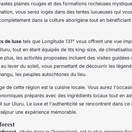
vastes plaines rouges et des formations rocheuses mystique
ination, vous serez logés dans des tentes luxueuses qui vou
omplètement dans la culture aborigène tout en bénéficiant
s de luxe
tels que Longitude 131° vous offrent une vue imp
luru, tout en étant équipés de lits king-size, de climatisatio
e plus, les activités proposées incluent des visites guidées c
u lever du soleil, vous permettant de découvrir les légende
nangu, les peuples autochtones du lieu.
e de cette région est la cuisine locale. Vous aurez l'occas
onomiques préparés avec des ingrédients locaux tout en ad
l sur Uluru. Le luxe et l'authenticité se rencontrent dans ce
e séjour une expérience mémorable.
forest
nforest
, située dans le Queensland, est la plus ancienne for