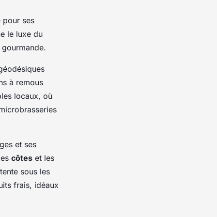
 pour ses
e le luxe du
ue gourmande.
géodésiques
ins à remous
bles locaux, où
 microbrasseries
ges et ses
les
côtes
et les
tente sous les
its frais, idéaux