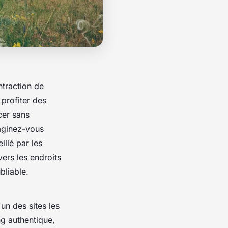
ntraction de
profiter des
cer sans
maginez-vous
llé par les
ers les endroits
bliable.
l'un des sites les
g authentique,