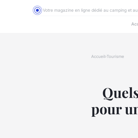
Votre magazine en ligne dédié au camping et a
Acc
Accueil
›
Tourisme
Quels
pour u