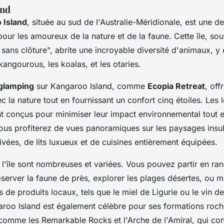
and
 Island
, située au sud de l'Australie-Méridionale, est une de
our les amoureux de la nature et de la faune. Cette île, sou
ans clôture", abrite une incroyable diversité d'animaux, y 
ngourous, les koalas, et les otaries.
 glamping
sur Kangaroo Island, comme
Ecopia Retreat
, off
 la nature tout en fournissant un confort cinq étoiles. Les 
t conçus pour minimiser leur impact environnemental tout 
Vous profiterez de vues panoramiques sur les paysages insul
ivées, de lits luxueux et de cuisines entièrement équipées.
r l'île sont nombreuses et variées. Vous pouvez partir en r
server la faune de près, explorer les plages désertes, ou m
 de produits locaux, tels que le miel de Ligurie ou le vin d
garoo Island est également célèbre pour ses formations roc
 comme les Remarkable Rocks et l'Arche de l'Amiral, qui con