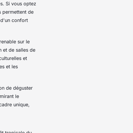
s. Si vous optez
s permettent de
 d'un confort
renable sur le
n et de salles de
ulturelles et
s et les
ion de déguster
mirant le
 cadre unique,
êt tropicale du