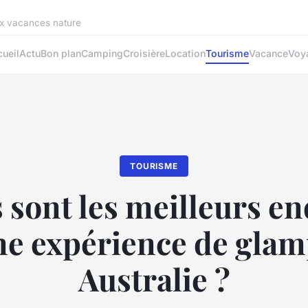
ux vacances nature
ueil
Actu
Bon plan
Camping
Croisière
Location
Tourisme
Vacance
Voy
TOURISME
 sont les meilleurs en
ne expérience de glam
Australie ?