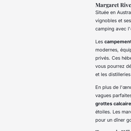
Margaret Riv
Située en Austra
vignobles et se
camping avec l'
Les
campements
modernes, équip
privés. Ces héb
vous pourrez dég
et les distillerie
En plus de l'œn
vagues parfaite
grottes calcair
étoiles. Les mar
pour un dîner go