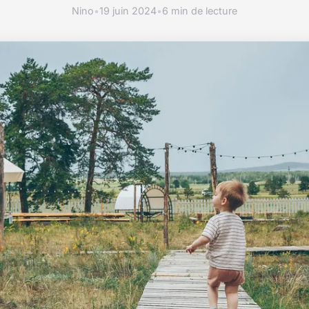
Nino
•
19 juin 2024
•
6 min de lecture