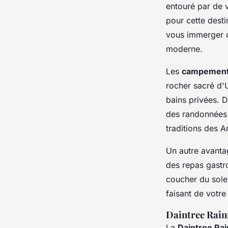
entouré par de 
pour cette dest
vous immerger c
moderne.
Les
campement
rocher sacré d'U
bains privées. D
des randonnées a
traditions des A
Un autre avantag
des repas gastr
coucher du solei
faisant de votr
Daintree Rain
La
Daintree Rai