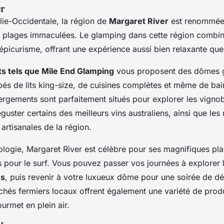
er
lie-Occidentale, la région de
Margaret River
est renommée
s plages immaculées. Le glamping dans cette région combin
épicurisme, offrant une expérience aussi bien relaxante q
 tels que Mile End Glamping
vous proposent des dômes 
és de lits king-size, de cuisines complètes et même de ba
ergements sont parfaitement situés pour explorer les vigno
uster certains des meilleurs vins australiens, ainsi que les
s artisanales de la région.
ologie, Margaret River est célèbre pour ses magnifiques pla
s pour le surf. Vous pouvez passer vos journées à explorer 
es
, puis revenir à votre luxueux dôme pour une soirée de dé
chés fermiers locaux offrent également une variété de produ
urmet en plein air.