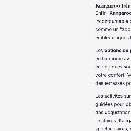
Kangaroo Isl
Enfin,
Kangaroo
incontournable p
comme un "zoo s
emblématiques ka
Les
options de
en harmonie avec
écologiques son
votre confort. 
des terrasses pr
Les activités su
guidées pour ob
des dégustations
insulaires. Kan
spectaculaires,