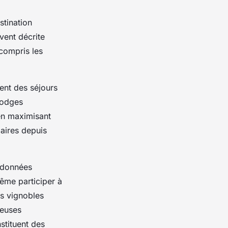
stination
vent décrite
compris les
rent des séjours
lodges
en maximisant
aires depuis
andonnées
ême participer à
es vignobles
heuses
stituent des