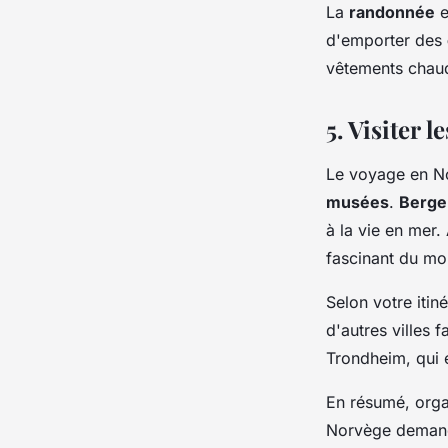
La
randonnée
e
d'emporter des
vêtements chaud
5. Visiter l
Le voyage en No
musées
.
Berge
à la vie en mer.
fascinant du m
Selon votre itin
d'autres villes 
Trondheim, qui e
En résumé, organ
Norvège demande