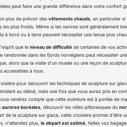
tées peut faire une grande différence dans votre confort g
on plus de prévoir des
vêtements chauds
, en particulier 
 les plus froids. Même si les navires sont généralement bie
tés à bord ou à terre peuvent nécessiter une tenue plus cha
l'esprit que le
niveau de difficulté
de certaines de vos activi
e randonnée dans les fjords norvégiens peut nécessiter un
ue, alors que la visite d'un musée ou une leçon de sculptur
us accessibles à tous.
roisière pour découvrir les techniques de sculpture sur gla
timidant au début, mais une fois que vous aurez pris en co
vous rendrez compte que cette aventure est à portée de mai
s
aurores boréales
, découvrir les villes pittoresques du
nor
rt de la sculpture sur glace, cette croisière promet d'être 
rs, n'attendez plus,
le départ est estimé
, faites vos bagages