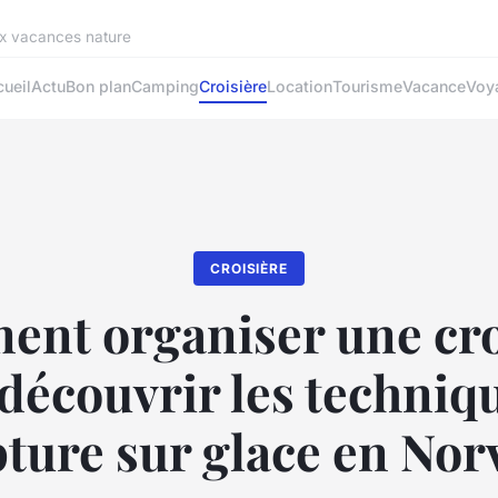
ux vacances nature
ueil
Actu
Bon plan
Camping
Croisière
Location
Tourisme
Vacance
Voy
CROISIÈRE
nt organiser une cro
découvrir les techniq
pture sur glace en Nor