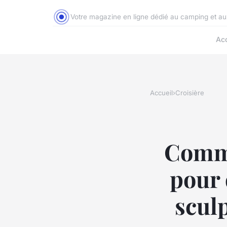
Votre magazine en ligne dédié au camping et a
Acc
Accueil
›
Croisière
Comme
pour 
scul