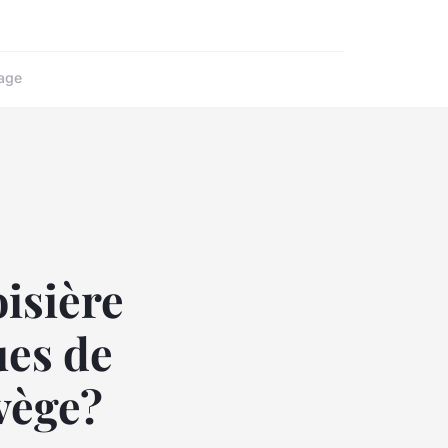
age
isière
ues de
vège?