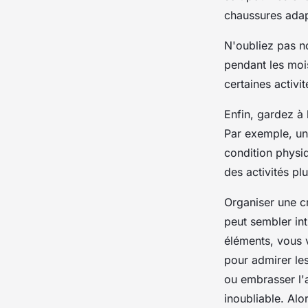
chaussures adap
N'oubliez pas n
pendant les mois
certaines activi
Enfin, gardez à 
Par exemple, un
condition physiq
des activités pl
Organiser une c
peut sembler in
éléments, vous 
pour admirer le
ou embrasser l'a
inoubliable. Alo