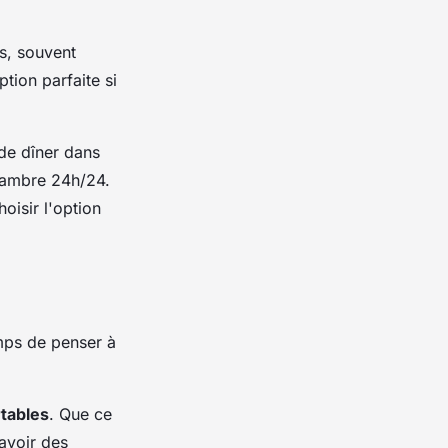
ns, souvent
tion parfaite si
 de dîner dans
hambre 24h/24.
oisir l'option
emps de penser à
tables
. Que ce
 avoir des