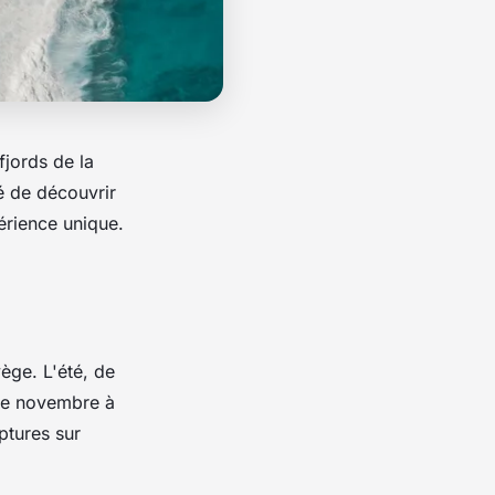
fjords de la
té de découvrir
érience unique.
ège. L'été, de
, de novembre à
ptures sur