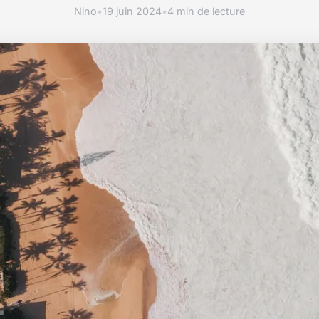
Nino
•
19 juin 2024
•
4 min de lecture