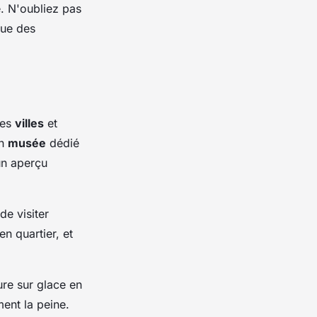
. N'oubliez pas
que des
les
villes
et
on
musée
dédié
un aperçu
de visiter
n quartier, et
ure sur glace en
ent la peine.