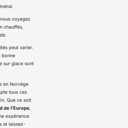
énéral.
si vous voyagez
n chauffés,
ude.
tés peut varier.
e bonne
e sur glace sont
ce en Norvège
mpte tous ces
n. Que ce soit
d de l'Europe
,
une expérience
 et laissez-