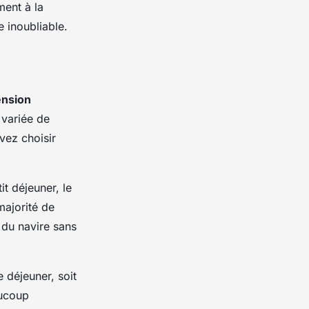
ment à la
e inoubliable.
ension
variée de
vez choisir
t déjeuner, le
majorité de
 du navire sans
e déjeuner, soit
aucoup