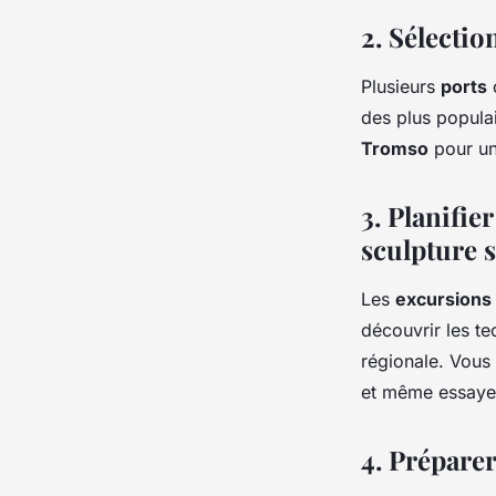
2. Sélectio
Plusieurs
ports
des plus popul
Tromso
pour un
3. Planifie
sculpture s
Les
excursions
découvrir les te
régionale. Vous 
et même essayer
4. Prépare