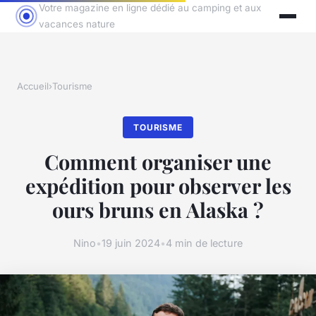
Votre magazine en ligne dédié au camping et aux
vacances nature
Accueil
›
Tourisme
TOURISME
Comment organiser une
expédition pour observer les
ours bruns en Alaska ?
Nino
•
19 juin 2024
•
4 min de lecture