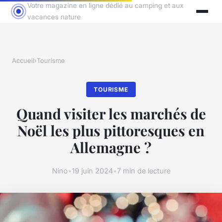
Votre magazine en ligne dédié au camping et aux
vacances nature
Accueil
›
Tourisme
TOURISME
Quand visiter les marchés de
Noël les plus pittoresques en
Allemagne ?
Nino
•
19 juin 2024
•
7 min de lecture