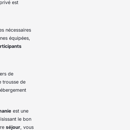
privé est
res nécessaires
ines équipées,
rticipants
iers de
e trousse de
’hébergement
anie
est une
isissant le bon
tre
séjour
, vous