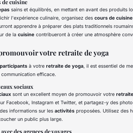
 de cuisine
epas
sains et équilibrés, en mettant en avant des produits l
ichir l'expérience culinaire, organisez des
cours de cuisine
rront apprendre à préparer des plats traditionnels roumai
ur de la
cuisine
contribueront à créer une atmosphère convi
omouvoir votre retraite de yoga
participants
à votre
retraite de yoga
, il est essentiel de m
e communication efficace.
éseaux sociaux
ciaux
sont un excellent moyen de promouvoir votre
retrait
ur Facebook, Instagram et Twitter, et partagez-y des photo
des informations sur les
activités
proposées. Utilisez des 
toucher un public plus large.
 avec des agences de voyages