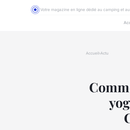
Votre magazine en ligne dédié au camping et a
Acc
Accueil
›
Actu
Commen
yog