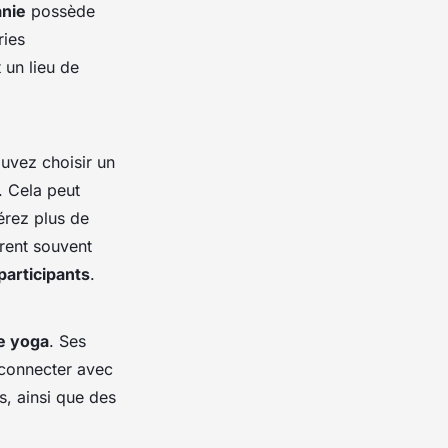
nie
possède
ries
 un lieu de
ouvez choisir un
. Cela peut
érez plus de
frent souvent
participants
.
de yoga
. Ses
reconnecter avec
s, ainsi que des