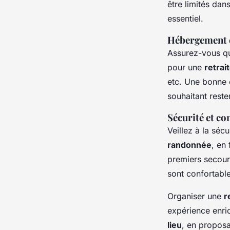
être limités dan
essentiel.
Hébergement e
Assurez-vous qu
pour une
retrai
etc. Une bonne 
souhaitant reste
Sécurité et co
Veillez à la séc
randonnée
, en
premiers secour
sont confortab
Organiser une
r
expérience enr
lieu
, en propos