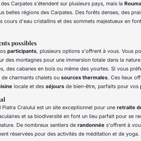
des Carpates s'étendent sur plusieurs pays, mais la
Rouma
us belles régions des Carpates. Des forêts denses, des prai
s cours d'eau cristallins et des sommets majestueux en font
nts possibles
vos
participants
, plusieurs options s'offrent à vous. Vous p
r des montagnes pour une immersion totale dans la nature
tes, des cabanes en bois ou même des yourtes. Si vous préf
te de charmants chalets ou
sources thermales
. Ces lieux of
isine
locale et des
séjours
de bien-être, parfaits pour vos
al
l
Piatra Craiului est un site exceptionnel pour une
retraite 
ulaires et sa biodiversité en font un lieu parfait pour se 
nature. De nombreux sentiers de
randonnée
s'offrent à vou
ent réservées pour des activités de méditation et de yoga.