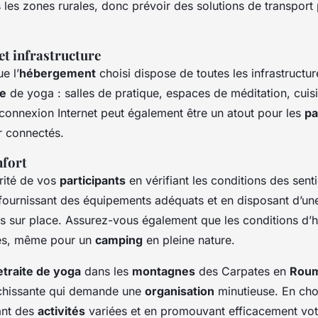
s les zones rurales, donc prévoir des solutions de transport 
t infrastructure
e l’
hébergement
choisi dispose de toutes les infrastructu
te
de yoga : salles de pratique, espaces de méditation, cuis
connexion Internet peut également être un atout pour les
pa
r connectés.
nfort
urité de vos
participants
en vérifiant les conditions des sent
 fournissant des équipements adéquats et en disposant d’un
s sur place. Assurez-vous également que les conditions d
les, même pour un
camping
en pleine nature.
etraite de yoga
dans les
montagnes
des Carpates en
Roum
ichissante qui demande une
organisation
minutieuse. En cho
ant des
activités
variées et en promouvant efficacement vo