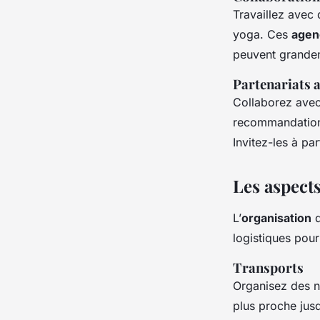
Travaillez avec
yoga. Ces
agen
peuvent grandem
Partenariats a
Collaborez avec
recommandations
Invitez-les à pa
Les aspects
L’
organisation
d
logistiques pour
Transports
Organisez des n
plus proche jusq