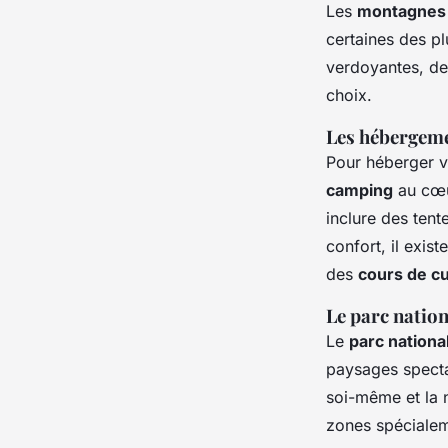
Les
montagnes
certaines des pl
verdoyantes, de
choix.
Les hébergeme
Pour héberger 
camping
au cœu
inclure des ten
confort, il exis
des
cours de cu
Le parc nation
Le
parc nationa
paysages spectac
soi-même et la 
zones spécialem