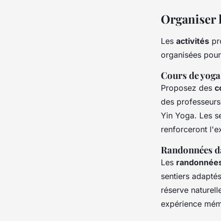
Organiser l
Les
activités
pr
organisées pour
Cours de yoga
Proposez des
c
des professeurs 
Yin Yoga. Les se
renforceront l'
Randonnées d
Les
randonnée
sentiers adapté
réserve naturel
expérience mémo