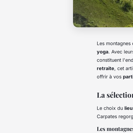
Les montagnes 
yoga
. Avec leur
constituent l'en
retraite
, cet ar
offrir à vos
part
La sélectio
Le choix du
lieu
Carpates regorg
Les montagnes