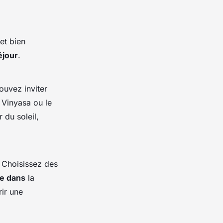
et bien
éjour
.
ouvez inviter
e Vinyasa ou le
 du soleil,
 Choisissez des
e dans
la
rir une