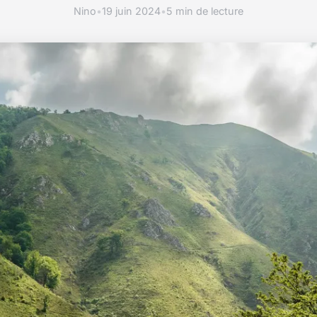
Nino
•
19 juin 2024
•
5 min de lecture