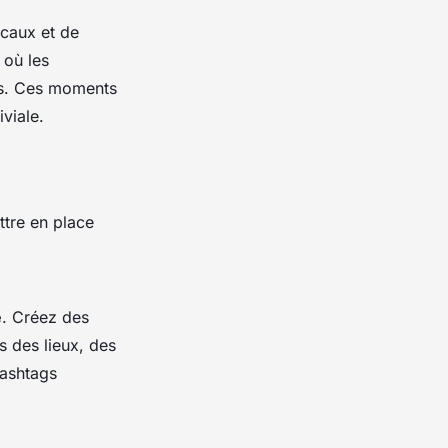
ocaux et de
où les
ns. Ces moments
viale.
ettre en place
e
. Créez des
s des lieux, des
hashtags