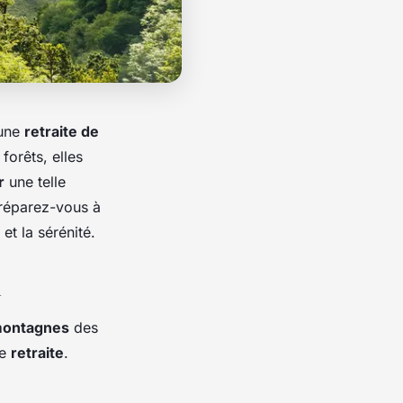
 une
retraite de
forêts, elles
r
une telle
 Préparez-vous à
et la sérénité.
a
ontagnes
des
ne
retraite
.