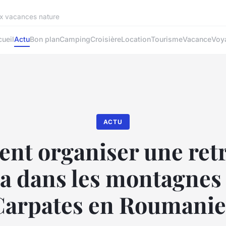
ux vacances nature
ueil
Actu
Bon plan
Camping
Croisière
Location
Tourisme
Vacance
Voy
ACTU
t organiser une retr
a dans les montagnes
Carpates en Roumanie