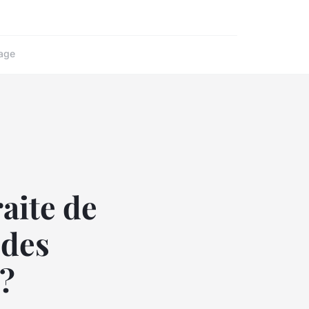
age
aite de
 des
?