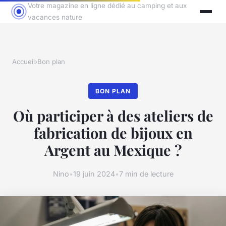
Votre magazine en ligne dédié au camping et aux
vacances nature
Accueil
›
Bon plan
BON PLAN
Où participer à des ateliers de
fabrication de bijoux en
Argent au Mexique ?
Nino
•
19 juin 2024
•
7 min de lecture