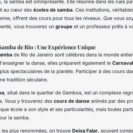
, la samba est omniprésente. Elle résonne dans les rues pa
ut au cœur des
écoles de samba
. Ces institutions, véritabl
lienne, offrent des cours pour tous les niveaux. Que vous s
enté, vous trouverez un
groupe
et un professeur prêts à vo
 Samba de Rio : Une Expérience Unique
samba
de Rio de Janeiro sont célèbres dans le monde entier.
d'enseigner la danse, elles préparent également le
Carnaval
lus spectaculaires de la planète. Participer à des cours da
ne tradition séculaire.
ba
, situé dans le quartier de Gamboa, est un complexe regr
a. Vous y trouverez des
cours de danse
animés par des pro
ue école a son style et ses particularités, mais toutes par
pour la samba.
s les plus renommées, on trouve
Deixa Falar
, souvent cons