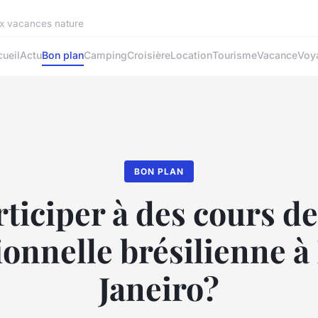
ux vacances nature
ueil
Actu
Bon plan
Camping
Croisière
Location
Tourisme
Vacance
Voy
BON PLAN
ticiper à des cours d
ionnelle brésilienne à
Janeiro?