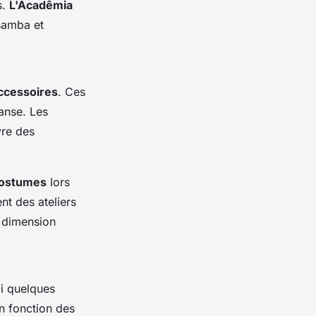
s.
L'Acadêmia
samba et
ccessoires
. Ces
danse. Les
vre des
ostumes
lors
t des ateliers
 dimension
ci quelques
en fonction des