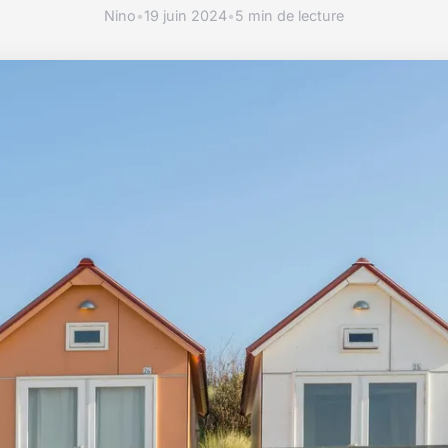
Nino
•
19 juin 2024
•
5 min de lecture