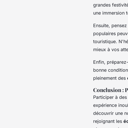
grandes festivi
une immersion to
Ensuite, pensez
populaires peuv
touristique. N'h
mieux à vos atte
Enfin, préparez
bonne condition
pleinement des
Conclusion : 
Participer à de
expérience inou
découvrir une no
rejoignant les
é