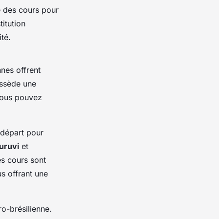
e des cours pour
titution
té.
nnes offrent
possède une
ous pouvez
 départ pour
uruvi
et
es cours sont
s offrant une
ro-brésilienne.