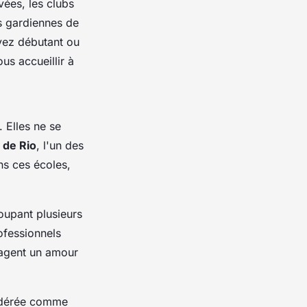
vées, les clubs
es gardiennes de
oyez débutant ou
us accueillir à
 Elles ne se
 de Rio
, l'un des
ns ces écoles,
oupant plusieurs
fessionnels
tagent un amour
idérée comme