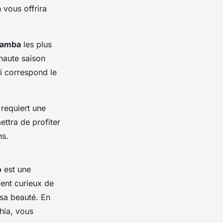
n vous offrira
samba
les plus
haute saison
ui correspond le
requiert une
ttra de profiter
ns.
o
est une
ent curieux de
 sa beauté. En
hia, vous