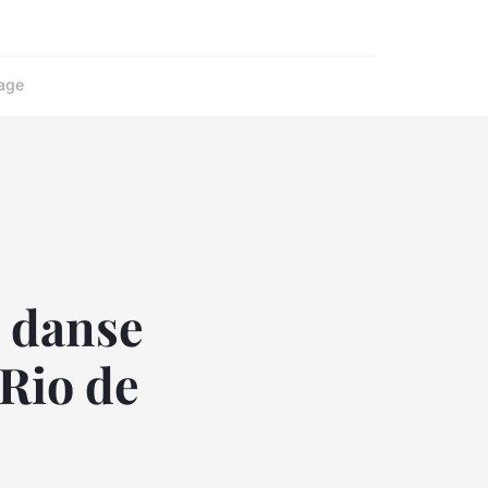
age
e danse
 Rio de