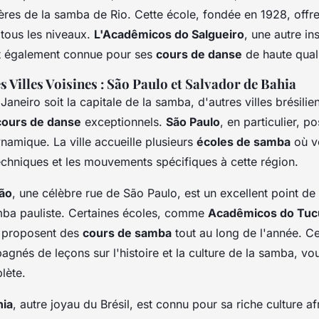
ières de la samba de Rio. Cette école, fondée en 1928, offr
 tous les niveaux.
L'Acadêmicos do Salgueiro
, une autre ins
st également connue pour ses
cours de danse
de haute quali
 Villes Voisines : São Paulo et Salvador de Bahia
Janeiro soit la capitale de la samba, d'autres villes brésilie
cours de danse
exceptionnels.
São Paulo
, en particulier, 
amique. La ville accueille plusieurs
écoles de samba
où v
echniques et les mouvements spécifiques à cette région.
ão
, une célèbre rue de São Paulo, est un excellent point de
mba pauliste. Certaines écoles, comme
Acadêmicos do Tuc
, proposent des
cours de samba
tout au long de l'année. C
nés de leçons sur l'histoire et la culture de la samba, vou
lète.
hia
, autre joyau du Brésil, est connu pour sa riche culture af