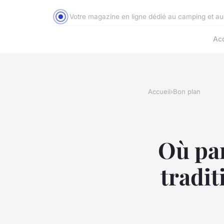
Votre magazine en ligne dédié au camping et a
Acc
Accueil
›
Bon plan
Où par
tradit