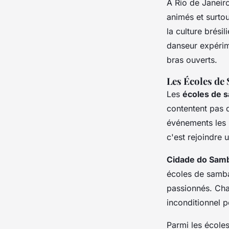
À Rio de Janeiro
animés et surto
la culture brési
danseur expérim
bras ouverts.
Les Écoles de
Les
écoles de 
contentent pas 
événements les p
c'est rejoindre u
Cidade do Sam
écoles de samb
passionnés. Chaq
inconditionnel 
Parmi les école