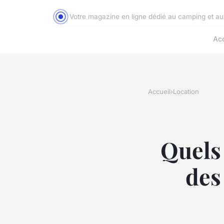
Votre magazine en ligne dédié au camping et a
Acc
Accueil
›
Location
Quels
des