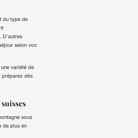
 du type de
nt
. D'autres
séjour selon vos
 une variété de
et préparez dès
 suisses
 montagne sous
e de plus en