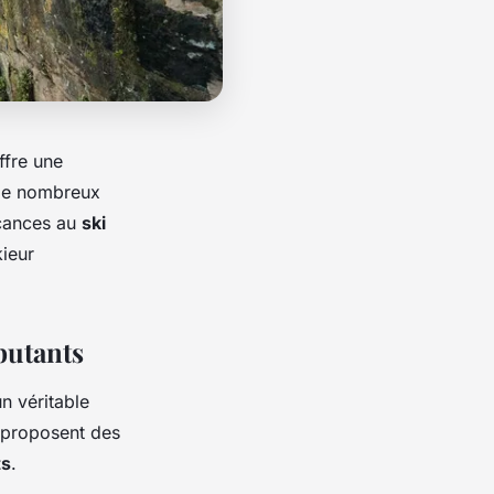
ffre une
 de nombreux
acances au
ski
ieur
ébutants
n véritable
s proposent des
ts
.