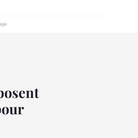
age
posent
pour