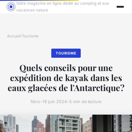
Votre magazine en ligne dédié au camping et aux
vacances nature
Accueil
›
Tourisme
TOURISME
Quels conseils pour une
expédition de kayak dans les
eaux glacées de l'Antarctique?
Nino
•
19 juin 2024
•
5 min de lecture