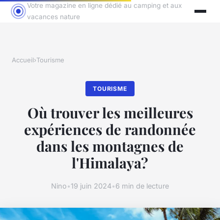
Votre magazine en ligne dédié au camping et aux
vacances nature
Accueil
›
Tourisme
TOURISME
Où trouver les meilleures
expériences de randonnée
dans les montagnes de
l'Himalaya?
Nino
•
19 juin 2024
•
6 min de lecture